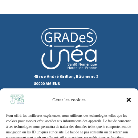
45 rue André Grillon, Bâtiment 2
80000 AMIENS
03.22.80.31.60
Gérer les cookies
Marchés publics
Pour offrir les meilleures expériences, nous utilisons des technologies telles que les
Recrutement
Support
cookies pour stocker et/ou accéder aux informations des appareils. Le fait de consentir
à ces technologies nous permettra de traiter des données telles que le comportement de
Contact
navigation ou les ID uniques sur ce site. Le fait de ne pas consentir ou de retirer son
consentement peut avoir un effet négatif sur certaines caractéristiques et fonctions.