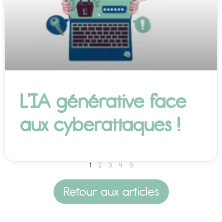
L’IA générative face
aux cyberattaques !
1
2
3
4
5
Retour aux articles