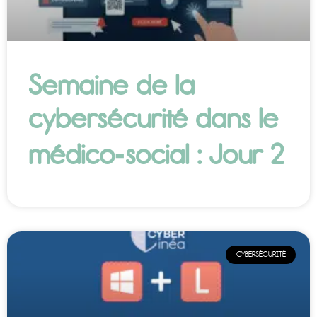
Semaine de la
cybersécurité dans le
médico‑social : Jour 2
CYBERSÉCURITÉ