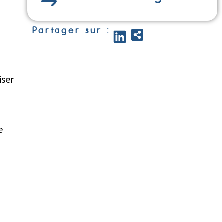
Partager sur :
iser
e