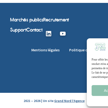
Marchés publics
Recrutement
Support
Contact
Mentions légales
Politique de cookie
Pour offrir le
stocker et/ou 
permettra de t
Le fait de ne 
caractéristique
Ac
2021 – 2026 | Un site
Grand Nord l’Agence