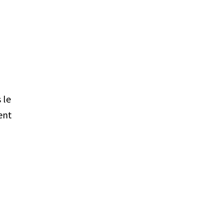
 le
ent