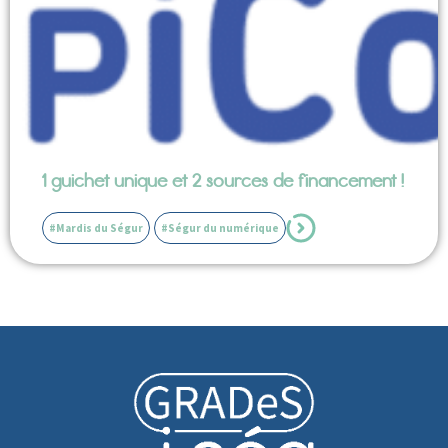
1 guichet unique et 2 sources de financement !
#Mardis du Ségur
#Ségur du numérique