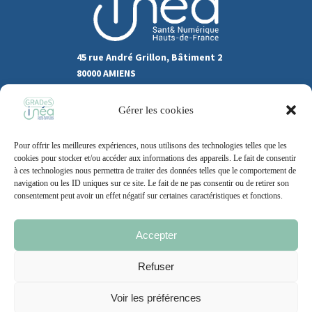
45 rue André Grillon, Bâtiment 2
80000 AMIENS
03.22.80.31.60
Gérer les cookies
Marchés publics
Pour offrir les meilleures expériences, nous utilisons des technologies telles que les
Recrutement
Support
cookies pour stocker et/ou accéder aux informations des appareils. Le fait de consentir
à ces technologies nous permettra de traiter des données telles que le comportement de
Contact
navigation ou les ID uniques sur ce site. Le fait de ne pas consentir ou de retirer son
consentement peut avoir un effet négatif sur certaines caractéristiques et fonctions.
Accepter
Mentions légales
Politique de cookie
CGU
Refuser
Voir les préférences