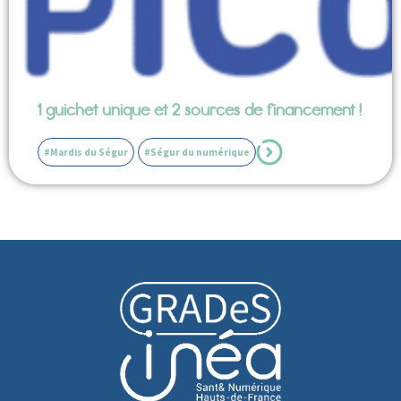
1 guichet unique et 2 sources de financement !
#Mardis du Ségur
#Ségur du numérique