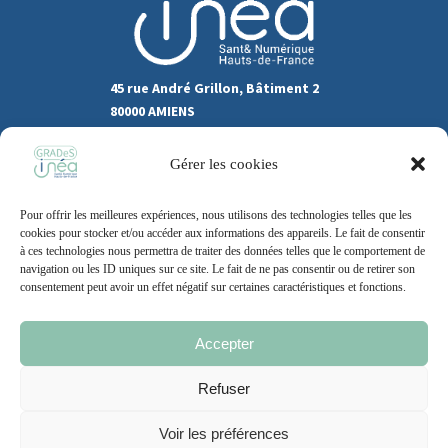
45 rue André Grillon, Bâtiment 2
80000 AMIENS
03.22.80.31.60
Gérer les cookies
Marchés publics
Pour offrir les meilleures expériences, nous utilisons des technologies telles que les
Recrutement
Support
cookies pour stocker et/ou accéder aux informations des appareils. Le fait de consentir
à ces technologies nous permettra de traiter des données telles que le comportement de
Contact
navigation ou les ID uniques sur ce site. Le fait de ne pas consentir ou de retirer son
consentement peut avoir un effet négatif sur certaines caractéristiques et fonctions.
Accepter
Mentions légales
Politique de cookie
CGU
Refuser
Voir les préférences