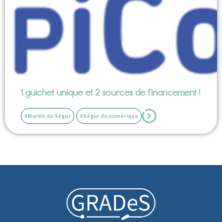
1 guichet unique et 2 sources de financement !
#Mardis du Ségur
#Ségur du numérique