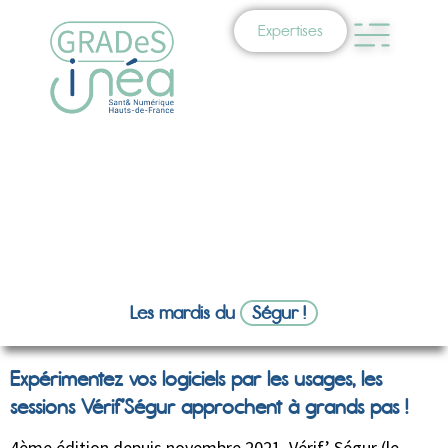
Expertises
Les mardis du
Ségur !
Expérimentez vos logiciels par les usages, les
sessions Vérif’Ségur approchent à grands pas !
4ème édition depuis novembre 2021, Vérif’ Ségur (le