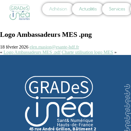
Adhésion
Actualités
Services
Logo Ambassadeurs MES .png
18 février 2026
elen.masion@esante-hdf.fr
«
Logo Ambassadeurs MES .pdf
Charte utilisation logo MES
»
45 rue André Grillon, Bâtiment 2