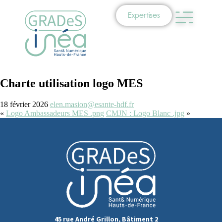
Expertises
Charte utilisation logo MES
18 février 2026
elen.masion@esante-hdf.fr
«
Logo Ambassadeurs MES .png
CMJN : Logo Blanc .jpg
»
45 rue André Grillon, Bâtiment 2