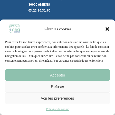
80000 AMIENS
03.22.80.31.60
Marchés publics
Gérer les cookies
Recrutement
Support
Pour offrir les meilleures expériences, nous utilisons des technologies telles que les
Contact
cookies pour stocker et/ou accéder aux informations des appareils. Le fait de consentir
à ces technologies nous permettra de traiter des données telles que le comportement de
navigation ou les ID uniques sur ce site. Le fait de ne pas consentir ou de retirer son
consentement peut avoir un effet négatif sur certaines caractéristiques et fonctions.
Mentions légales
Politique de cookie
CGU
Accepter
Refuser
2021 – 2026 | Un site
Grand Nord l’Agence
Voir les préférences
Politique de cookie