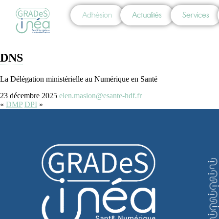
Adhésion
Actualités
Services
DNS
La Délégation ministérielle au Numérique en Santé
23 décembre 2025
elen.masion@esante-hdf.fr
«
DMP
DPI
»