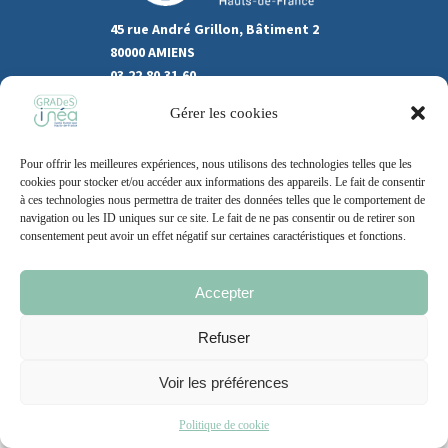
45 rue André Grillon, Bâtiment 2
80000 AMIENS
03.22.80.31.60
Gérer les cookies
Marchés publics
Recrutement
Pour offrir les meilleures expériences, nous utilisons des technologies telles que les
Support
cookies pour stocker et/ou accéder aux informations des appareils. Le fait de consentir
à ces technologies nous permettra de traiter des données telles que le comportement de
Contact
navigation ou les ID uniques sur ce site. Le fait de ne pas consentir ou de retirer son
consentement peut avoir un effet négatif sur certaines caractéristiques et fonctions.
Accepter
Mentions légales
Politique de cookie
CGU
Refuser
Voir les préférences
2021 – 2026 | Un site
Grand Nord l’Agence
Politique de cookie