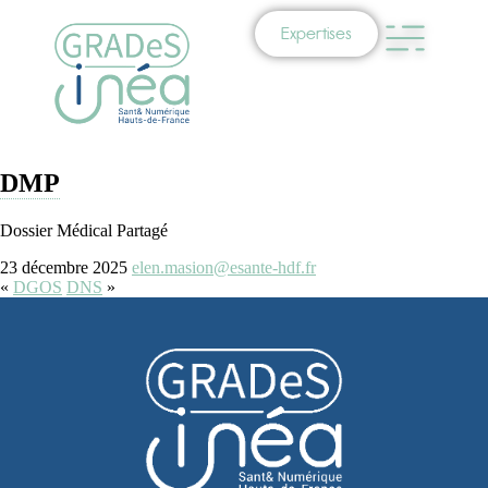
Expertises
DMP
Dossier Médical Partagé
23 décembre 2025
elen.masion@esante-hdf.fr
«
DGOS
DNS
»