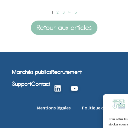
1
2
3
4
5
Retour aux articles
Marchés publics
Recrutement
Support
Contact
Mentions légales
Politique de cookie
Pour offrir le
stocker et/ou 