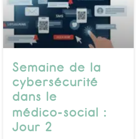
Semaine de la
cybersécurité
dans le
médico‑social :
Jour 2