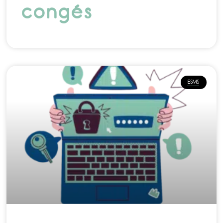
congés
ESMS