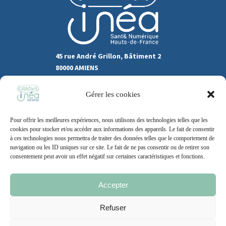
45 rue André Grillon, Bâtiment 2
80000 AMIENS
03.22.80.31.60
Gérer les cookies
Marchés publics
Pour offrir les meilleures expériences, nous utilisons des technologies telles que les
Recrutement
Support
cookies pour stocker et/ou accéder aux informations des appareils. Le fait de consentir
à ces technologies nous permettra de traiter des données telles que le comportement de
Contact
navigation ou les ID uniques sur ce site. Le fait de ne pas consentir ou de retirer son
consentement peut avoir un effet négatif sur certaines caractéristiques et fonctions.
Accepter
Mentions légales
Politique de cookie
CGU
Refuser