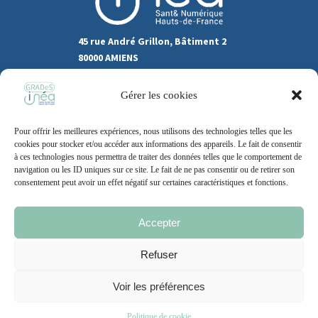
45 rue André Grillon, Bâtiment 2
80000 AMIENS
03.22.80.31.60
Gérer les cookies
Marchés publics
Pour offrir les meilleures expériences, nous utilisons des technologies telles que les
Recrutement
Support
cookies pour stocker et/ou accéder aux informations des appareils. Le fait de consentir
à ces technologies nous permettra de traiter des données telles que le comportement de
Contact
navigation ou les ID uniques sur ce site. Le fait de ne pas consentir ou de retirer son
consentement peut avoir un effet négatif sur certaines caractéristiques et fonctions.
Accepter
Mentions légales
Politique de cookie
CGU
Refuser
Voir les préférences
2021 – 2026 | Un site
Grand Nord l’Agence
Politique de cookie