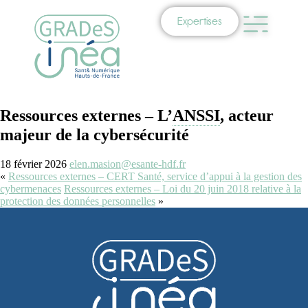
Expertises
Ressources externes – L’
ANSSI
, acteur
majeur de la cybersécurité
18 février 2026
elen.masion@esante-hdf.fr
«
Ressources externes – CERT Santé, service d’appui à la gestion des
cybermenaces
Ressources externes – Loi du 20 juin 2018 relative à la
protection des données personnelles
»