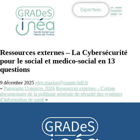
Expertises
Ressources externes – La Cybersécurité
pour le social et medico-social en 13
questions
9 décembre 2025
elen.masion@esante-hdf.fr
«
Panorama Urgences 2024
Ressources externes – Corpus
documentaire de la politique générale de sécurité des systèmes
d’information de santé
»