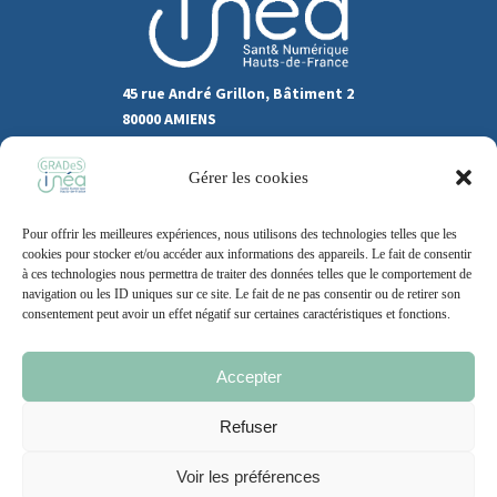
45 rue André Grillon, Bâtiment 2
80000 AMIENS
03.22.80.31.60
Gérer les cookies
Marchés publics
Pour offrir les meilleures expériences, nous utilisons des technologies telles que les
Recrutement
Support
cookies pour stocker et/ou accéder aux informations des appareils. Le fait de consentir
à ces technologies nous permettra de traiter des données telles que le comportement de
Contact
navigation ou les ID uniques sur ce site. Le fait de ne pas consentir ou de retirer son
consentement peut avoir un effet négatif sur certaines caractéristiques et fonctions.
Accepter
Mentions légales
Politique de cookie
CGU
Refuser
Voir les préférences