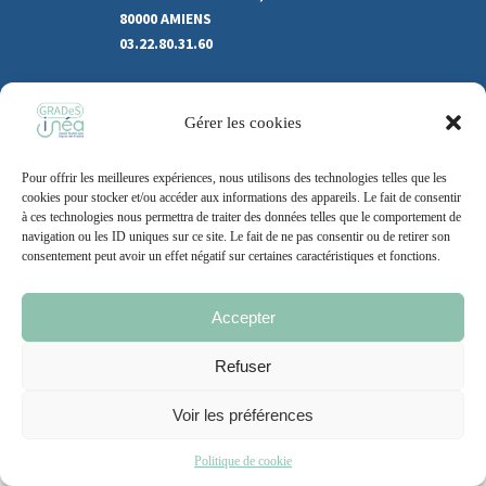
80000 AMIENS
03.22.80.31.60
Marchés publics
Gérer les cookies
Recrutement
Support
Pour offrir les meilleures expériences, nous utilisons des technologies telles que les
Contact
cookies pour stocker et/ou accéder aux informations des appareils. Le fait de consentir
à ces technologies nous permettra de traiter des données telles que le comportement de
navigation ou les ID uniques sur ce site. Le fait de ne pas consentir ou de retirer son
consentement peut avoir un effet négatif sur certaines caractéristiques et fonctions.
Mentions légales
Politique de cookie
CGU
Accepter
Refuser
2021 – 2026 | Un site
Grand Nord l’Agence
Voir les préférences
Politique de cookie