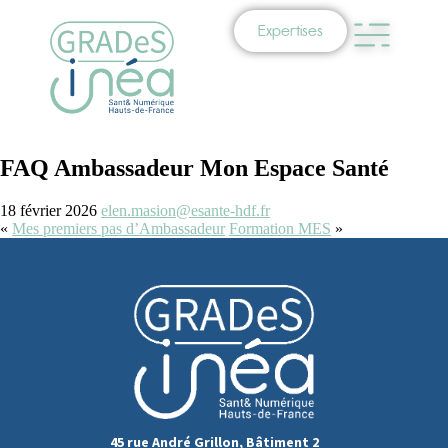
Expertises
FAQ Ambassadeur Mon Espace Santé
18 février 2026
elen.masion@esante-hdf.fr
«
Mes premiers pas d’Ambassadeur
Formation MES
»
45 rue André Grillon, Bâtiment 2