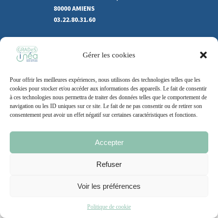
80000 AMIENS
03.22.80.31.60
Marchés publics
Gérer les cookies
Recrutement
Support
Pour offrir les meilleures expériences, nous utilisons des technologies telles que les
Contact
cookies pour stocker et/ou accéder aux informations des appareils. Le fait de consentir
à ces technologies nous permettra de traiter des données telles que le comportement de
navigation ou les ID uniques sur ce site. Le fait de ne pas consentir ou de retirer son
consentement peut avoir un effet négatif sur certaines caractéristiques et fonctions.
Mentions légales
Politique de cookie
CGU
Accepter
Refuser
2021 – 2026 | Un site
Grand Nord l’Agence
Voir les préférences
Politique de cookie