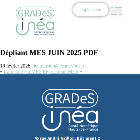
Expertises
Dépliant MES JUIN 2025 PDF
18 février 2026
elen.masion@esante-hdf.fr
«
Carnet de jeu MES
Flyer enfant MES
»
45 rue André Grillon, Bâtiment 2