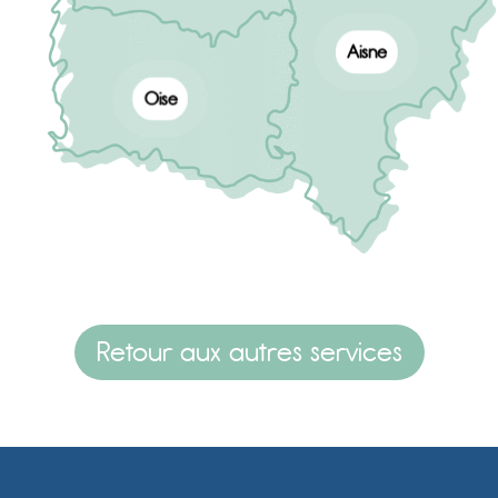
Elise FERLIN
Chargée d'accompagnement territorial
Aisne
elise.ferlin@esante-hdf.fr
Oise
Mélodie COUTELLIER
Chargée d'accompagnement territ
melodie.coutellier@esante-hdf.fr
Camille HUBERT
Chargée d'accompagnement territorial
camille.hubert@esante-hdf.fr
Retour aux autres services