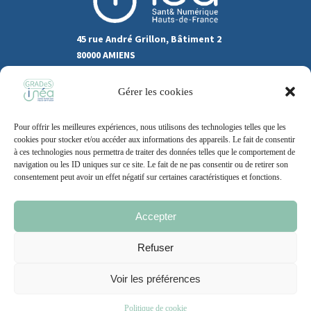
45 rue André Grillon, Bâtiment 2
80000 AMIENS
03.22.80.31.60
Gérer les cookies
Marchés publics
Pour offrir les meilleures expériences, nous utilisons des technologies telles que les
Recrutement
Support
cookies pour stocker et/ou accéder aux informations des appareils. Le fait de consentir
à ces technologies nous permettra de traiter des données telles que le comportement de
Contact
navigation ou les ID uniques sur ce site. Le fait de ne pas consentir ou de retirer son
consentement peut avoir un effet négatif sur certaines caractéristiques et fonctions.
Accepter
Mentions légales
Politique de cookie
CGU
Refuser
Voir les préférences
2021 – 2026 | Un site
Grand Nord l’Agence
Politique de cookie