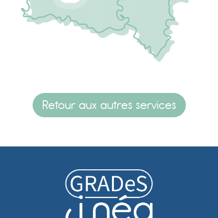
Mélodie COUTELLIER
Chargée d'accompagnement territ
melodie.coutellier@esante-hdf.fr
Camille HUBERT
Chargée d'accompagnement territorial
camille.hubert@esante-hdf.fr
Retour aux autres services