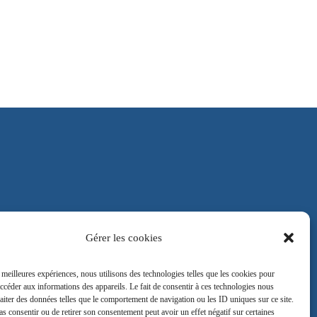
Gérer les cookies
CGU
s meilleures expériences, nous utilisons des technologies telles que les cookies pour
accéder aux informations des appareils. Le fait de consentir à ces technologies nous
raiter des données telles que le comportement de navigation ou les ID uniques sur ce site.
pas consentir ou de retirer son consentement peut avoir un effet négatif sur certaines