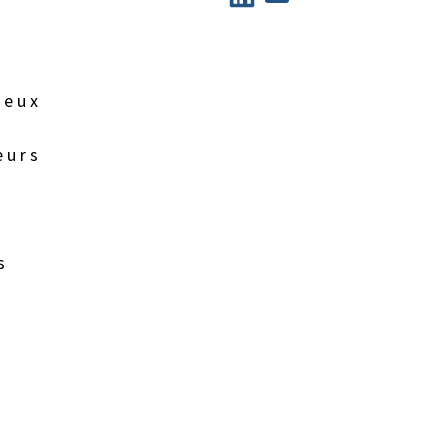
Jeux
eurs
s