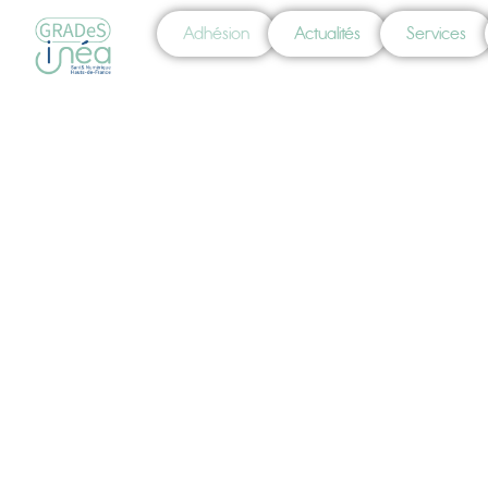
Adhésion
Actualités
Services