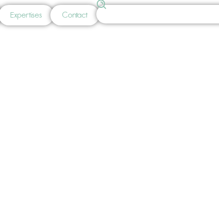
Expertises
Contact