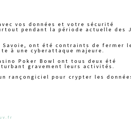
 avec vos données et votre sécurité
urtout pendant la période actuelle des 
n Savoie, ont été contraints de fermer l
ite à une cyberattaque majeure.
Casino Poker Bowl ont tous deux été
rturbant gravement leurs activités.
 un rançongiciel pour crypter les donnée
uv.fr