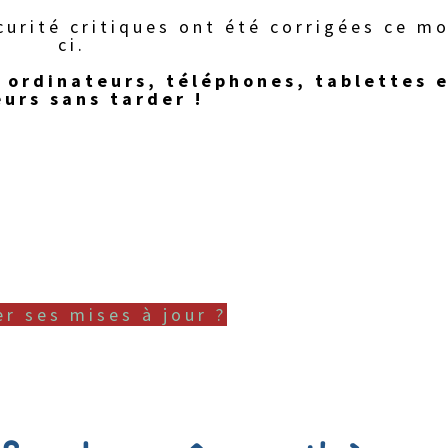
curité critiques ont été corrigées ce mo
ci.
 ordinateurs, téléphones, tablettes 
eurs sans tarder !
r ses mises à jour ?