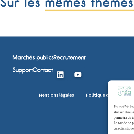
Sur les
mêmes thèmes
Marchés publics
Recrutement
Support
Contact
Mentions légales
Politique de cookie
Pour offrir le
stocker et/ou 
permettra de t
Le fait de ne 
caractéristique