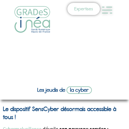
Expertises
Les jeudis de
la cyber
Le dispositif SensCyber désormais accessible à
tous !
Cybermalveillance
dévoile
son nouveau service :