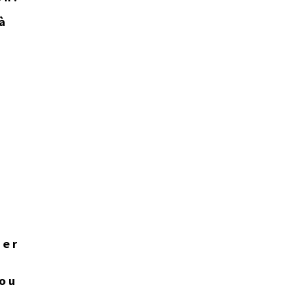
à
ter
 ou