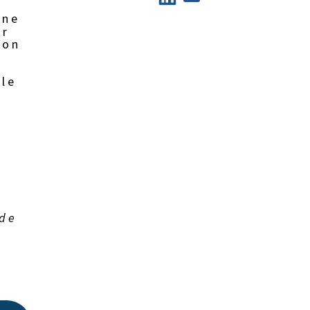
une
er
ion
ble
 de