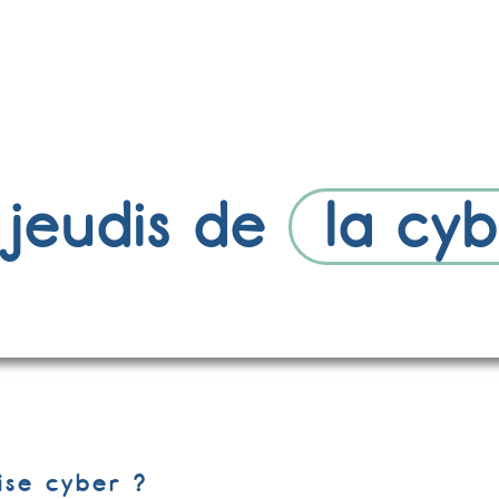
 jeudis de
la cy
se cyber ?