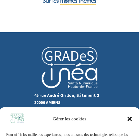
Sur les
mêmes thèmes
45 rue André Grillon, Bâtiment 2
80000 AMIENS
03.22.80.31.60
Gérer les cookies
Marchés publics
Pour offrir les meilleures expériences, nous utilisons des technologies telles que les
Recrutement