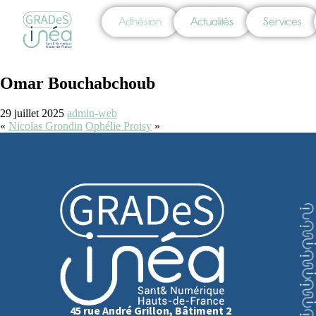
Adhésion
Actualités
Services
Omar Bouchabchoub
29 juillet 2025
admin-web
«
Nicolas Grondin
Ophélie Proisy
»
45 rue André Grillon, Bâtiment 2