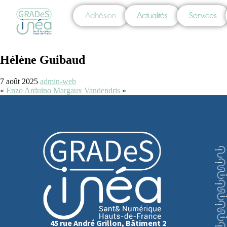
Adhésion
Actualités
Services
Hélène Guibaud
7 août 2025
admin-web
«
Enzo Arduino
Margaux Vandendris
»
45 rue André Grillon, Bâtiment 2