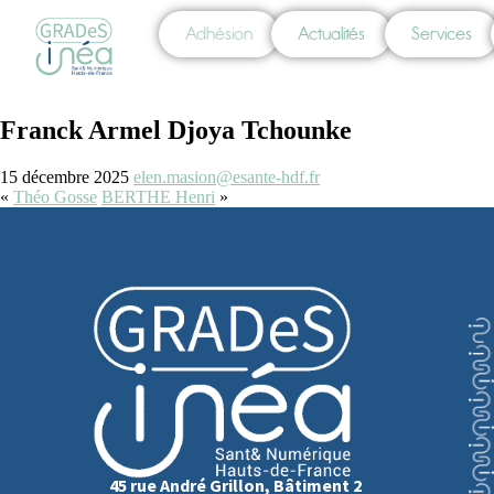
Adhésion
Actualités
Services
Franck Armel Djoya Tchounke
15 décembre 2025
elen.masion@esante-hdf.fr
«
Théo Gosse
BERTHE Henri
»
45 rue André Grillon, Bâtiment 2