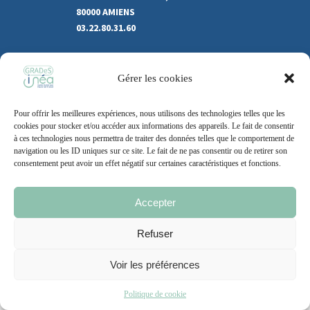
80000 AMIENS
03.22.80.31.60
Marchés publics
Gérer les cookies
Recrutement
Support
Pour offrir les meilleures expériences, nous utilisons des technologies telles que les
Contact
cookies pour stocker et/ou accéder aux informations des appareils. Le fait de consentir
à ces technologies nous permettra de traiter des données telles que le comportement de
navigation ou les ID uniques sur ce site. Le fait de ne pas consentir ou de retirer son
consentement peut avoir un effet négatif sur certaines caractéristiques et fonctions.
Mentions légales
Politique de cookie
CGU
Accepter
Refuser
2021 – 2026 | Un site
Grand Nord l’Agence
Voir les préférences
Politique de cookie