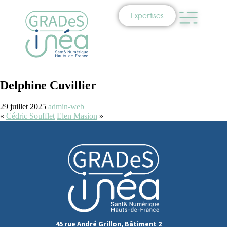
Expertises
Delphine Cuvillier
29 juillet 2025
admin-web
«
Cédric Soufflet
Elen Masion
»
45 rue André Grillon, Bâtiment 2