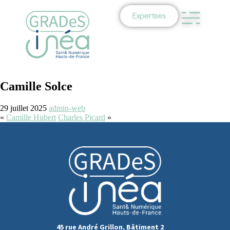
Expertises
Camille Solce
29 juillet 2025
admin-web
«
Camille Hubert
Charles Picard
»
45 rue André Grillon, Bâtiment 2