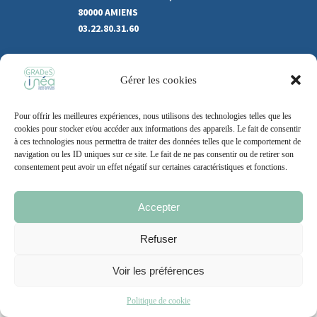
80000 AMIENS
03.22.80.31.60
Marchés publics
Gérer les cookies
Recrutement
Support
Pour offrir les meilleures expériences, nous utilisons des technologies telles que les
Contact
cookies pour stocker et/ou accéder aux informations des appareils. Le fait de consentir
à ces technologies nous permettra de traiter des données telles que le comportement de
navigation ou les ID uniques sur ce site. Le fait de ne pas consentir ou de retirer son
consentement peut avoir un effet négatif sur certaines caractéristiques et fonctions.
Mentions légales
Politique de cookie
CGU
Accepter
Refuser
2021 – 2026 | Un site
Grand Nord l’Agence
Voir les préférences
Politique de cookie