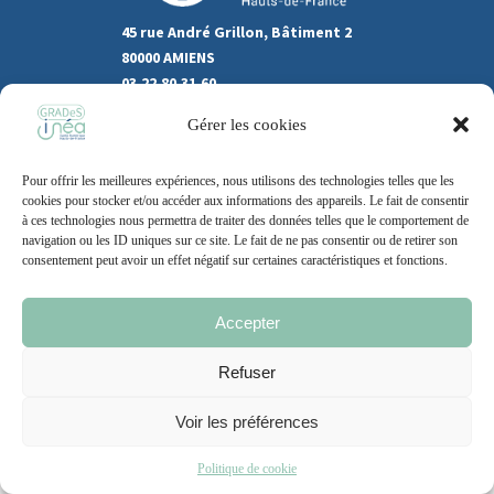
45 rue André Grillon, Bâtiment 2
80000 AMIENS
03.22.80.31.60
Gérer les cookies
Marchés publics
Recrutement
Pour offrir les meilleures expériences, nous utilisons des technologies telles que les
Support
cookies pour stocker et/ou accéder aux informations des appareils. Le fait de consentir
à ces technologies nous permettra de traiter des données telles que le comportement de
Contact
navigation ou les ID uniques sur ce site. Le fait de ne pas consentir ou de retirer son
consentement peut avoir un effet négatif sur certaines caractéristiques et fonctions.
Accepter
Mentions légales
Politique de cookie
CGU
Refuser
Voir les préférences
2021 – 2026 | Un site
Grand Nord l’Agence
Politique de cookie