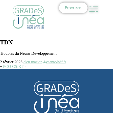
Expertises
TDN
Troubles du Neuro-Développement
2 février 2026
elen.masion@esante-hdf.fr
«
PCO
CSIRT
»