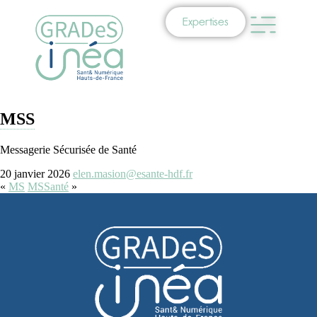
Expertises
MSS
Messagerie Sécurisée de Santé
20 janvier 2026
elen.masion@esante-hdf.fr
«
MS
MSSanté
»