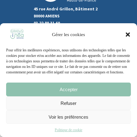
45 rue André Grillon, Bâtiment 2
80000 AMIENS
03.22.80.31.60
Gérer les cookies
Marchés publics
Recrutement
Pour offrir les meilleures expériences, nous utilisons des technologies telles que les
Support
cookies pour stocker et/ou accéder aux informations des appareils. Le fait de consentir
à ces technologies nous permettra de traiter des données telles que le comportement de
Contact
navigation ou les ID uniques sur ce site. Le fait de ne pas consentir ou de retirer son
consentement peut avoir un effet négatif sur certaines caractéristiques et fonctions.
Accepter
Mentions légales
Politique de cookie
CGU
Refuser
Voir les préférences
2021 – 2026 | Un site
Grand Nord l’Agence
Politique de cookie