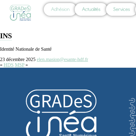
Adhésion
Actualités
Services
INS
Identité Nationale de Santé
23 décembre 2025
elen.masion@esante-hdf.fr
«
HDS
MSP
»