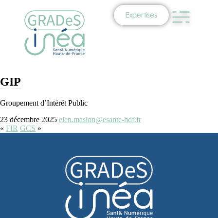
Expertises
GIP
Groupement d’Intérêt Public
23 décembre 2025
elen.masion@esante-hdf.fr
«
FIR
GCS
»