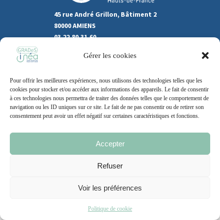
45 rue André Grillon, Bâtiment 2
80000 AMIENS
03.22.80.31.60
Gérer les cookies
Marchés publics
Recrutement
Pour offrir les meilleures expériences, nous utilisons des technologies telles que les
Support
cookies pour stocker et/ou accéder aux informations des appareils. Le fait de consentir
à ces technologies nous permettra de traiter des données telles que le comportement de
Contact
navigation ou les ID uniques sur ce site. Le fait de ne pas consentir ou de retirer son
consentement peut avoir un effet négatif sur certaines caractéristiques et fonctions.
Accepter
Mentions légales
Politique de cookie
CGU
Refuser
Voir les préférences
2021 – 2026 | Un site
Grand Nord l’Agence
Politique de cookie