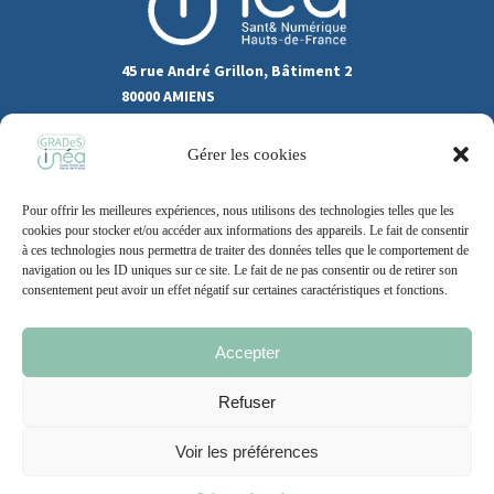
45 rue André Grillon, Bâtiment 2
80000 AMIENS
03.22.80.31.60
Gérer les cookies
Marchés publics
Pour offrir les meilleures expériences, nous utilisons des technologies telles que les
Recrutement
Support
cookies pour stocker et/ou accéder aux informations des appareils. Le fait de consentir
à ces technologies nous permettra de traiter des données telles que le comportement de
Contact
navigation ou les ID uniques sur ce site. Le fait de ne pas consentir ou de retirer son
consentement peut avoir un effet négatif sur certaines caractéristiques et fonctions.
Accepter
Mentions légales
Politique de cookie
CGU
Refuser
Voir les préférences
2021 – 2026 | Un site
Grand Nord l’Agence