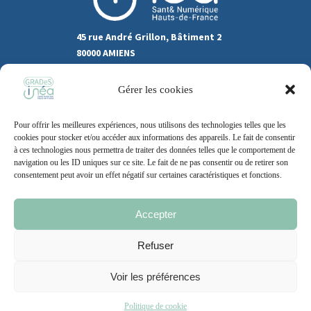
45 rue André Grillon, Bâtiment 2
80000 AMIENS
03.22.80.31.60
Gérer les cookies
Marchés publics
Pour offrir les meilleures expériences, nous utilisons des technologies telles que les
Recrutement
Support
cookies pour stocker et/ou accéder aux informations des appareils. Le fait de consentir
à ces technologies nous permettra de traiter des données telles que le comportement de
Contact
navigation ou les ID uniques sur ce site. Le fait de ne pas consentir ou de retirer son
consentement peut avoir un effet négatif sur certaines caractéristiques et fonctions.
Accepter
Mentions légales
Politique de cookie
CGU
Refuser
Voir les préférences
2021 – 2026 | Un site
Grand Nord l’Agence
Politique de cookie