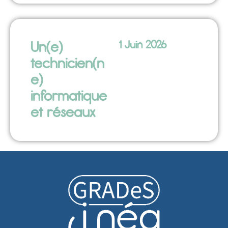
Un(e)
1 Juin 2026
technicien(n
e)
informatique
et réseaux