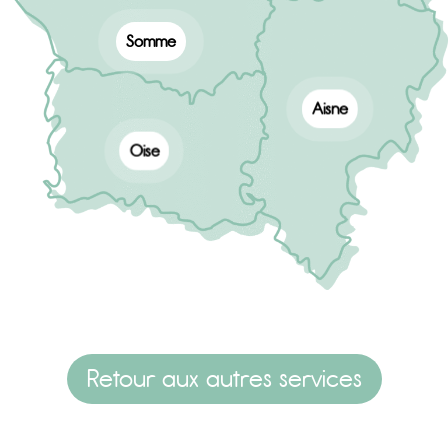
marion.beauvois@esante-hdf.fr
Valérie CANIAU
Chargée d'accompagnement terri
Somme
valerie.caniau@esante-hdf.fr
Elise FERLIN
Aisne
Chargée d'accompagnement territorial
elise.ferlin@esante-hdf.fr
Oise
Mélodie COUTELLIER
Chargée d'accompagnement territ
melodie.coutellier@esante-hdf.fr
Camille HUBERT
Chargée d'accompagnement territorial
camille.hubert@esante-hdf.fr
Retour aux autres services