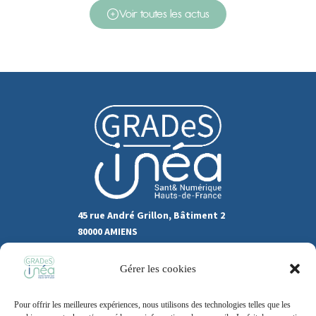
Voir toutes les actus
45 rue André Grillon, Bâtiment 2
80000 AMIENS
03.22.80.31.60
Gérer les cookies
Marchés publics
Pour offrir les meilleures expériences, nous utilisons des technologies telles que les
Recrutement